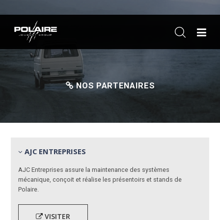
ME
NOS PARTENAIRES
AJC ENTREPRISES
AJC Entreprises assure la maintenance des systèmes
mécanique, conçoit et réalise les présentoirs et stands de
Polaire.
VISITER